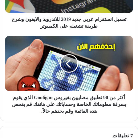
وشرح
طريقة
تشغيله
تحميل انستقرام عربي جديد 2019 للاندرويد والايفون وشرح
على
طريقة تشغيله على الكمبيوتر
الكمبيوتر
أكثر
من
90
تطبيق
مصابيين
بفيروس
Gooligan
الذي
يقوم
بسرقة
أكثر من 90 تطبيق مصابيين بفيروس Gooligan الذي يقوم
معلوماتك
بسرقة معلوماتك الخاصة وحساباتك علي هاتفك قم بفحص
الخاصة
هذه القائمة وقم بحذهم حالاً.
وحساباتك
علي
هاتفك
‫7 تعليقات
قم