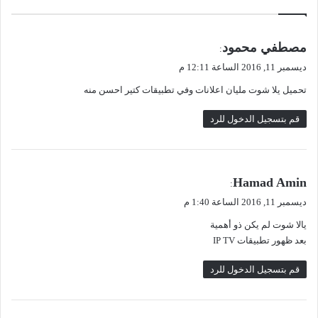
بفحص
هذه
القائمة
ي
مصطفي محمود
:
وقم
ق
ديسمبر 11, 2016 الساعة 12:11 م
بحذهم
و
حالاً.
تحميل يلا شوت مليان اعلانات وفي تطبيقات كتير احسن منه
ل
قم بتسجيل الدخول للرد
ي
Hamad Amin
:
ق
ديسمبر 11, 2016 الساعة 1:40 م
و
يالا شوت لم يكن ذو أهمية
ل
بعد ظهور تطبيقات IP TV
قم بتسجيل الدخول للرد